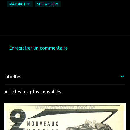
MAJORETTE
SHOWROOM
Enregistrer un commentaire
C
o
m
Libellés
m
e
Articles les plus consultés
n
t
a
i
r