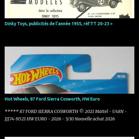
e
s
Dinky Toys, publicités de l'année 1955, réf:TT 20-23 >
Hot Wheels, 87 Ford Sierra Cosworth, HW Euro
***** 87 FORD SIERRA COSWORTH © 2021 Mattel - U48N -
JJJ74-N521 HW EURO - 2026 - 5/10 Nouvelle achat 2026