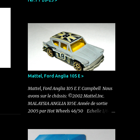
réf:TT 20-23 >
Mattel, Ford Anglia 105 E >
Mattel, Ford Anglia 105 E F. Campbell Nous
avons sur le châssis: ©2002 Mattel.Inc.
MALAYSIA ANGLIA 105E Année de sortie
2005 par Hot Wheels 46/50 Echelle 1/64
Pas d'autre indication sur le châssis Elle
existe en rouge avec le N°11 dans un pack de
5 sorti en 2011 Nouvelle acquisition en ce