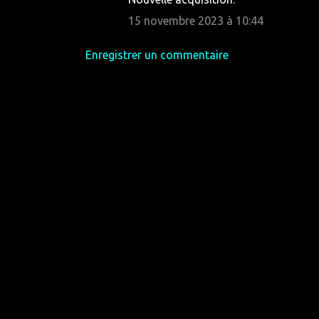
o
15 novembre 2023 à 10:44
m
m
Enregistrer un commentaire
e
n
t
a
i
r
e
s