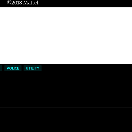
©2018 Mattel
1186MJ, 1, NL + éléphant
made in Thailand
----
rton: HLD31-LA10 TPN2
----
26/100
POLICE
UTILITY