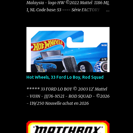
Malaysia - logo HW ©2022 Mattel 1186 MJ,
1, NL Code base: S3 ---- Série FACTORY
FRESH 1/10 ---- Carton: HTC48 - N521
Factory Fresh - 2024 23/250 ----
Hot Wheels, 33 Ford Lo Boy, Rod Squad
***** 33 FORD LO BOY © 2003 12' Mattel
- VO3N - JJJ76-N521 - ROD SQUAD - ©2026
- 119/250 Nouvelle achat en 2026