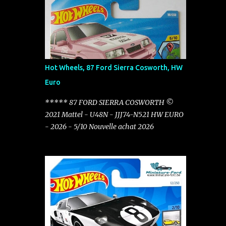
mois de novembre pour 0.50 €
Hot Wheels, 87 Ford Sierra Cosworth, HW
Euro
***** 87 FORD SIERRA COSWORTH ©
2021 Mattel - U48N - JJJ74-N521 HW EURO
- 2026 - 5/10 Nouvelle achat 2026