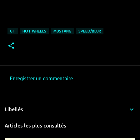
GT
HOT WHEELS
MUSTANG
SPEED/BLUR
Enregistrer un commentaire
C
o
m
Libellés
m
e
Articles les plus consultés
n
t