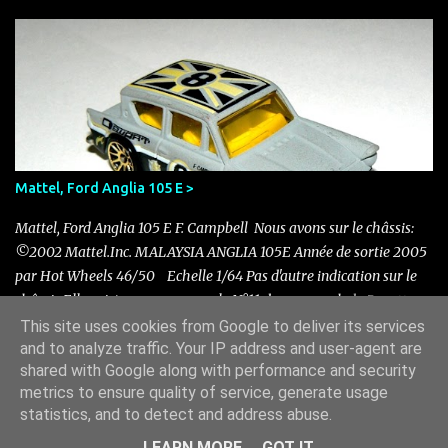
Mattel, Ford Anglia 105 E >
Mattel, Ford Anglia 105 E F. Campbell Nous avons sur le châssis:
©2002 Mattel.Inc. MALAYSIA ANGLIA 105E Année de sortie 2005
par Hot Wheels 46/50 Echelle 1/64 Pas d'autre indication sur le
châssis Elle existe en rouge avec le N°11 dans un pack de 5 sorti en
2011 Nouvelle acquisition en ce mois de novembre pour 0.50 €
This site uses cookies from Google to deliver its services
and to analyze traffic. Your IP address and user-agent are
shared with Google along with performance and security
metrics to ensure quality of service, generate usage
Fourni par Blogger
statistics, and to detect and address abuse.
© 2020>2024 R.THEYS, ma collection de Miniature-Ford
LEARN MORE
GOT IT