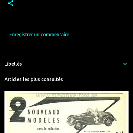
Enregistrer un commentaire
C
o
m
Libellés
m
e
Articles les plus consultés
n
t
a
i
r
e
s