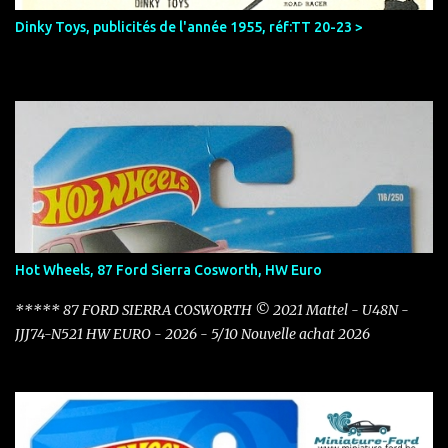
Dinky Toys, publicités de l'année 1955, réf:TT 20-23 >
Hot Wheels, 87 Ford Sierra Cosworth, HW Euro
***** 87 FORD SIERRA COSWORTH © 2021 Mattel - U48N -
JJJ74-N521 HW EURO - 2026 - 5/10 Nouvelle achat 2026