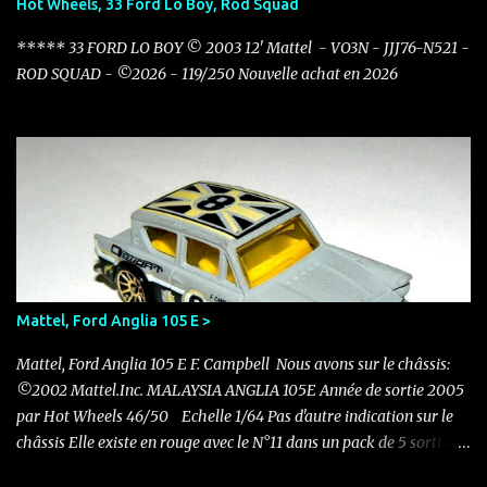
Hot Wheels, 33 Ford Lo Boy, Rod Squad
***** 33 FORD LO BOY © 2003 12' Mattel - VO3N - JJJ76-N521 -
ROD SQUAD - ©2026 - 119/250 Nouvelle achat en 2026
Mattel, Ford Anglia 105 E >
Mattel, Ford Anglia 105 E F. Campbell Nous avons sur le châssis:
©2002 Mattel.Inc. MALAYSIA ANGLIA 105E Année de sortie 2005
par Hot Wheels 46/50 Echelle 1/64 Pas d'autre indication sur le
châssis Elle existe en rouge avec le N°11 dans un pack de 5 sorti en
2011 Nouvelle acquisition en ce mois de novembre pour 0.50 €