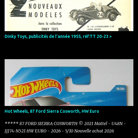
i
r
e
s
Dinky Toys, publicités de l'année 1955, réf:TT 20-23 >
Hot Wheels, 87 Ford Sierra Cosworth, HW Euro
***** 87 FORD SIERRA COSWORTH © 2021 Mattel - U48N -
JJJ74-N521 HW EURO - 2026 - 5/10 Nouvelle achat 2026