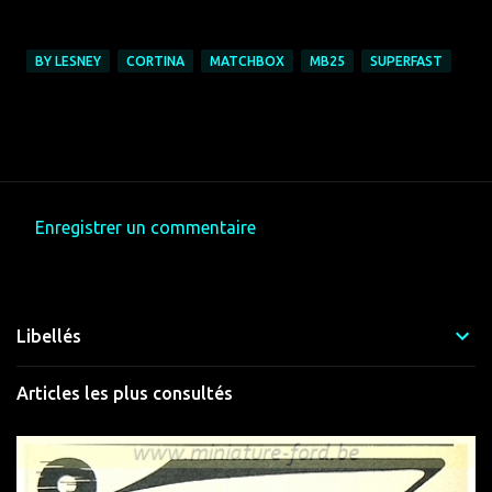
BY LESNEY
CORTINA
MATCHBOX
MB25
SUPERFAST
Enregistrer un commentaire
C
o
m
Libellés
m
e
Articles les plus consultés
n
t
a