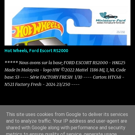
Bronco MB1275 - 2022 - 1986 - Ford F-150 Truck ( Jurassic Word )
MB1285 - 2022 - 1965 Ford C900 MB1288 - 2022 - 1936 FORD
Coupe MB1295 - 2022 - Ford F150 LIGHTNING MB1297 - 2022 -
1957 Custom Ford 300 MB1303 - 2021 - Ford Mustang Mach E
MB1306 - 2022 - 2019 Ford Mustang Convertible MB1313 - 2022 -
Ford GT40 MOVING PARTS MB1317 - 2022 - 2021 -Ford Bronco
MB1319 - 2023 - 1969 Ford Mustang Boss 302 MOVING PARTS
Hot Wheels, Ford Escort RS2000
MB1354 - 2023 - 1970 Ford Ranchero MB1363 2022 FORD
BRONCO SPORT MB 1369 1969 FORD MUSTANG BOSS 302 (
***** Nous avons sur la base; FORD ESCORT RS2000 - HKG25
Moving Parts ) NEW MB 1374 1957 FORD COUNTRY SEDAN
Made In Malaysia - logo HW ©2022 Mattel 1186 MJ, 1, NL Code
MB1384 - 1993 Ford F-100 MB1447 - 1962 FORD ...
base: S3 ---- Série FACTORY FRESH 1/10 ---- Carton: HTC48 -
N521 Factory Fresh - 2024 23/250 ----
This site uses cookies from Google to deliver its services
Fourni par Blogger
and to analyze traffic. Your IP address and user-agent are
shared with Google along with performance and security
© 2020>2024 R.THEYS, ma collection de Miniature-Ford
metrics to ensure quality of service, generate usage