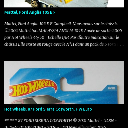
Mattel, Ford Anglia 105 E >
Mattel, Ford Anglia 105 E F. Campbell Nous avons sur le châssis:
©2002 Mattel.Inc. MALAYSIA ANGLIA 105E Année de sortie 2005
par Hot Wheels 46/50 Echelle 1/64 Pas d'autre indication sur le
châssis Elle existe en rouge avec le N°11 dans un pack de 5 sorti en
2011 Nouvelle acquisition en ce mois de novembre pour 0.50 €
Hot Wheels, 87 Ford Sierra Cosworth, HW Euro
***** 87 FORD SIERRA COSWORTH © 2021 Mattel - U48N -
JJJ74-N521 HW EURO - 2026 - 5/10 Nouvelle achat 2026