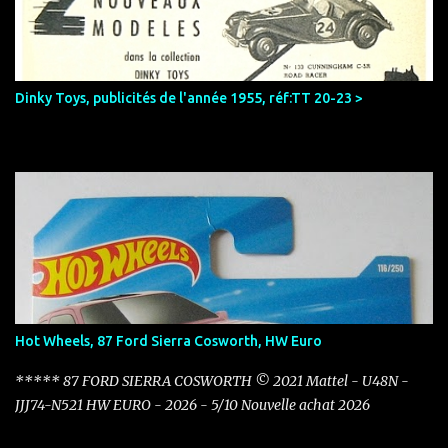
r
e
s
Dinky Toys, publicités de l'année 1955, réf:TT 20-23 >
Hot Wheels, 87 Ford Sierra Cosworth, HW Euro
***** 87 FORD SIERRA COSWORTH © 2021 Mattel - U48N -
JJJ74-N521 HW EURO - 2026 - 5/10 Nouvelle achat 2026