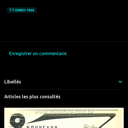
TT-DINKY-1966
Enregistrer un commentaire
C
o
m
Libellés
m
e
Articles les plus consultés
n
t
a
i