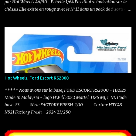
par Hot Wheels 46/50 Echelle 1/64 Pas d'autre indication sur le
châssis Elle existe en rouge avec le N°11 dans un pack de 5 sorti en
2011 Nouvelle acquisition en ce mois de novembre pour 0.50 €
Hot Wheels, Ford Escort RS2000
***** Nous avons sur la base; FORD ESCORT RS2000 - HKG25
Made In Malaysia - logo HW ©2022 Mattel 1186 MJ, 1, NL Code
base: S3 ---- Série FACTORY FRESH 1/10 ---- Carton: HTC48 -
N521 Factory Fresh - 2024 23/250 ----