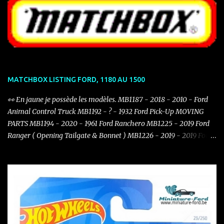
MATCHBOX LISTING FORD, 1180 AU 1500
👀 En jaune je possède les modèles. MB1187 - 2018 - 2010 - Ford
Animal Control Truck MB1192 - ? - 1932 Ford Pick-Up MOVING
PARTS MB1194 - 2020 - 1961 Ford Ranchero MB1225 - 2019 Ford
Ranger ( Opening Tailgate & Bonnet ) MB1226 - 2019 - 2019 Ford
Mustang Coupe MB1234 - 2021 - 1932 Ford Model B Coupé
MB1244 - 2021 - 1970 Ford Capri MB1247 - 2021 - 2021 Ford
Bronco MB1275 - 2022 - 1986 - Ford F-150 Truck ( Jurassic Word )
MB1285 - 2022 - 1965 Ford C900 MB1288 - 2022 - 1936 FORD
Coupe MB1295 - 2022 - Ford F150 LIGHTNING MB1297 - 2022 -
1957 Custom Ford 300 MB1303 - 2021 - Ford Mustang Mach E
MB1306 - 2022 - 2019 Ford Mustang Convertible MB1313 - 2022 -