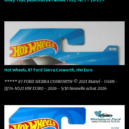
Dinky Toys, publicités de l'année 1955, réf:TT 20-23 >
Hot Wheels, 87 Ford Sierra Cosworth, HW Euro
***** 87 FORD SIERRA COSWORTH © 2021 Mattel - U48N -
JJJ74-N521 HW EURO - 2026 - 5/10 Nouvelle achat 2026