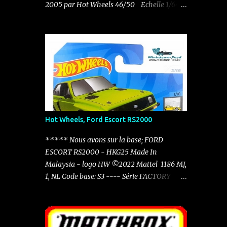
2005 par Hot Wheels 46/50 Echelle 1/64
Pas d'autre indication sur le châssis Elle
existe en rouge avec le N°11 dans un pack de
5 sorti en 2011 Nouvelle acquisition en ce
mois de novembre pour 0.50 €
Hot Wheels, Ford Escort RS2000
***** Nous avons sur la base; FORD
ESCORT RS2000 - HKG25 Made In
Malaysia - logo HW ©2022 Mattel 1186 MJ,
1, NL Code base: S3 ---- Série FACTORY
FRESH 1/10 ---- Carton: HTC48 - N521
Factory Fresh - 2024 23/250 ----