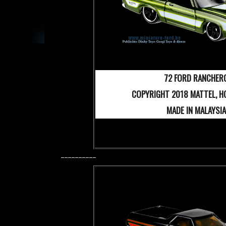
72 FORD RANCHER
COPYRIGHT 2018 MATTEL, H
MADE IN MALAYSIA
----------