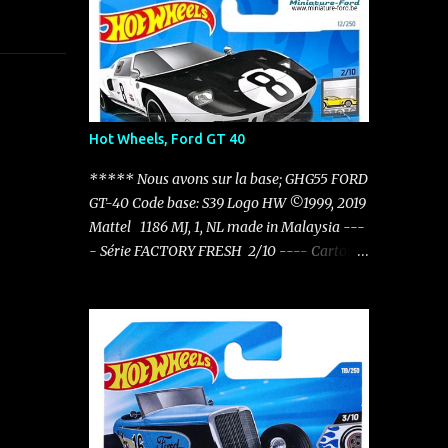
Hot Wheels, Ford GT 40
***** Nous avons sur la base; GHG55 FORD
GT-40 Code base: S39 Logo HW ©1999, 2019
Mattel 1186 MJ, 1, NL made in Malaysia ---
- Série FACTORY FRESH 2/10 ---- Carton:
HTC51 - N521 Factory Fresh - 2024 12/250
----