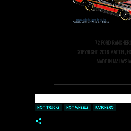
72 FORD RANCHER
COPYRIGHT 2018 MATTEL, H
MADE IN MALAYSIA
----------
HOT TRUCKS
HOT WHEELS
RANCHERO