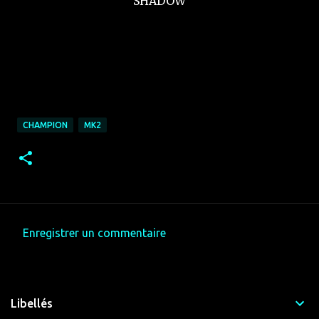
SHADOW
CHAMPION
MK2
Enregistrer un commentaire
C
o
m
Libellés
m