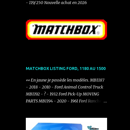
- 119/250 Nouvelle achat en 2026
MATCHBOX LISTING FORD, 1180 AU 1500
👀 En jaune je possède les modèles. MB1187
- 2018 - 2010 - Ford Animal Control Truck
MB1192 - ? - 1932 Ford Pick-Up MOVING
PARTS MB1194 - 2020 - 1961 Ford Ranchero
MB1225 - 2019 Ford Ranger ( Opening
Tailgate & Bonnet ) MB1226 - 2019 - 2019
Ford Mustang Coupe MB1234 - 2021 - 1932
Ford Model B Coupé MB1244 - 2021 - 1970