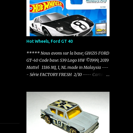
Hot Wheels, Ford GT 40
***** Nous avons sur la base; GHG55 FORD
GT-40 Code base: S39 Logo HW ©1999, 2019
Mattel 1186 MJ, 1, NL made in Malaysia ---
- Série FACTORY FRESH 2/10 ---- Carton:
HTC51 - N521 Factory Fresh - 2024 12/250
----