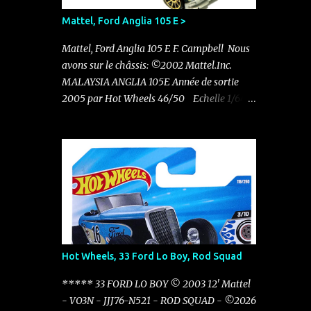
Mattel, Ford Anglia 105 E >
Mattel, Ford Anglia 105 E F. Campbell Nous
avons sur le châssis: ©2002 Mattel.Inc.
MALAYSIA ANGLIA 105E Année de sortie
2005 par Hot Wheels 46/50 Echelle 1/64
Pas d'autre indication sur le châssis Elle
existe en rouge avec le N°11 dans un pack de
5 sorti en 2011 Nouvelle acquisition en ce
mois de novembre pour 0.50 €
Hot Wheels, 33 Ford Lo Boy, Rod Squad
***** 33 FORD LO BOY © 2003 12' Mattel
- VO3N - JJJ76-N521 - ROD SQUAD - ©2026