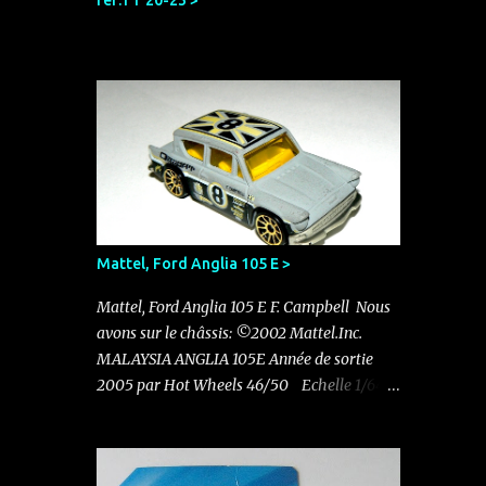
réf:TT 20-23 >
Mattel, Ford Anglia 105 E >
Mattel, Ford Anglia 105 E F. Campbell Nous
avons sur le châssis: ©2002 Mattel.Inc.
MALAYSIA ANGLIA 105E Année de sortie
2005 par Hot Wheels 46/50 Echelle 1/64
Pas d'autre indication sur le châssis Elle
existe en rouge avec le N°11 dans un pack de
5 sorti en 2011 Nouvelle acquisition en ce