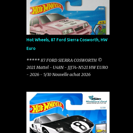
mois de novembre pour 0.50 €
Hot Wheels, 87 Ford Sierra Cosworth, HW
Euro
***** 87 FORD SIERRA COSWORTH ©
2021 Mattel - U48N - JJJ74-N521 HW EURO
- 2026 - 5/10 Nouvelle achat 2026