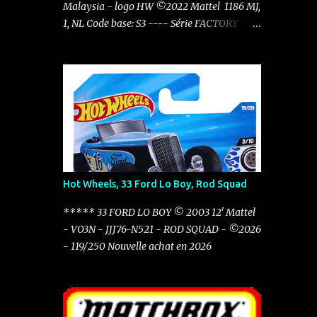
Malaysia - logo HW ©2022 Mattel 1186 MJ,
1, NL Code base: S3 ---- Série FACTORY
FRESH 1/10 ---- Carton: HTC48 - N521
Factory Fresh - 2024 23/250 ----
Hot Wheels, 33 Ford Lo Boy, Rod Squad
***** 33 FORD LO BOY © 2003 12' Mattel
- VO3N - JJJ76-N521 - ROD SQUAD - ©2026
- 119/250 Nouvelle achat en 2026