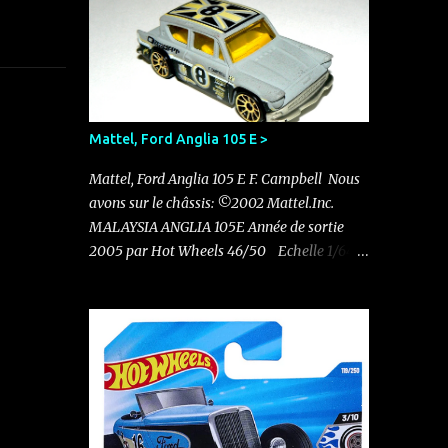
Mattel, Ford Anglia 105 E >
Mattel, Ford Anglia 105 E F. Campbell Nous
avons sur le châssis: ©2002 Mattel.Inc.
MALAYSIA ANGLIA 105E Année de sortie
2005 par Hot Wheels 46/50 Echelle 1/64
Pas d'autre indication sur le châssis Elle
existe en rouge avec le N°11 dans un pack de
5 sorti en 2011 Nouvelle acquisition en ce
mois de novembre pour 0.50 €