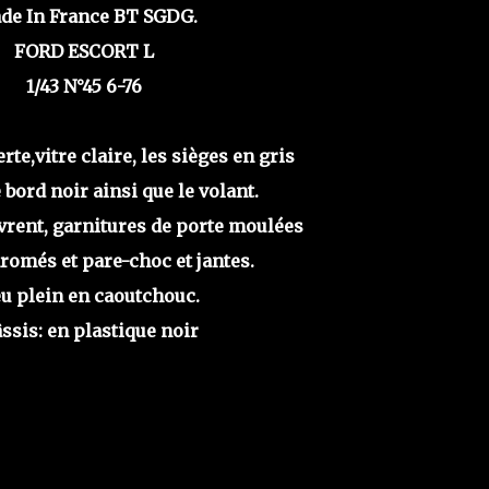
e In France BT SGDG.
FORD ESCORT L
1/43 N°45 6-76
rte,v
itre claire, les sièges en gris
 bord noir ainsi que le volant.
vrent, garnitures de porte moulées
romés et pare-choc et jantes.
u plein en caoutchouc.
ssis: en plastique noir