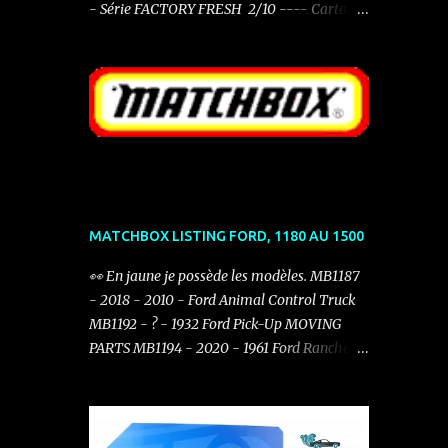
- Série FACTORY FRESH 2/10 ---- Carton:
HTC51 - N521 Factory Fresh - 2024 12/250
----
MATCHBOX LISTING FORD, 1180 AU 1500
👀 En jaune je possède les modèles. MB1187
- 2018 - 2010 - Ford Animal Control Truck
MB1192 - ? - 1932 Ford Pick-Up MOVING
PARTS MB1194 - 2020 - 1961 Ford Ranchero
MB1225 - 2019 Ford Ranger ( Opening
Tailgate & Bonnet ) MB1226 - 2019 - 2019
Ford Mustang Coupe MB1234 - 2021 - 1932
Ford Model B Coupé MB1244 - 2021 - 1970