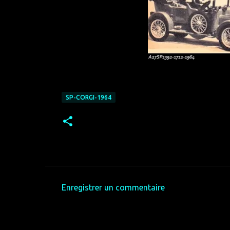
SP-CORGI-1964
Enregistrer un commentaire
C
o
m