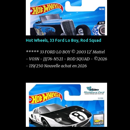
Hot Wheels, 33 Ford Lo Boy, Rod Squad
***** 33 FORD LO BOY © 2003 12' Mattel
- VO3N - JJJ76-N521 - ROD SQUAD - ©2026
- 119/250 Nouvelle achat en 2026