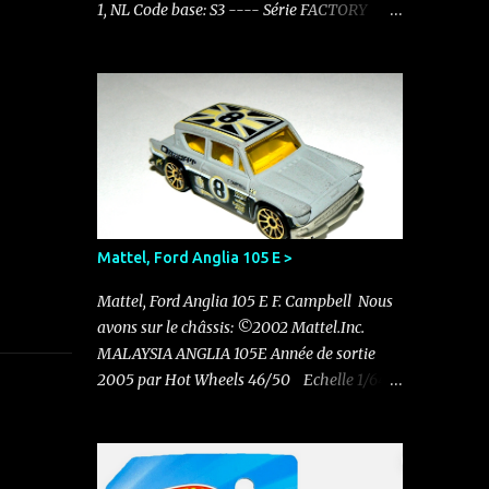
1, NL Code base: S3 ---- Série FACTORY
FRESH 1/10 ---- Carton: HTC48 - N521
Factory Fresh - 2024 23/250 ----
Mattel, Ford Anglia 105 E >
Mattel, Ford Anglia 105 E F. Campbell Nous
avons sur le châssis: ©2002 Mattel.Inc.
MALAYSIA ANGLIA 105E Année de sortie
2005 par Hot Wheels 46/50 Echelle 1/64
Pas d'autre indication sur le châssis Elle
existe en rouge avec le N°11 dans un pack de
5 sorti en 2011 Nouvelle acquisition en ce
mois de novembre pour 0.50 €